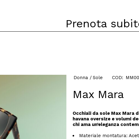
Prenota subit
Donna
Sole
COD:
MM002
Max Mara
Occhiali da sole Max Mara d
havana oversize e volumi de
chi ama un’eleganza conte
Materiale montatura:
Acet