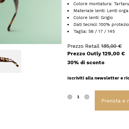
Colore montatura:
Tartaru
Materiale lenti:
Lenti orga
Colore lenti:
Grigio
Dati tecnici:
100% protezi
Taglia:
56 / 17 / 145
185,00
€
Il
Il
129,00
€
prezzo
p
originale
a
30% di sconto
era:
è
185,00 €.
1
Iscriviti alla newsletter e ri
Max
Mara
quantity