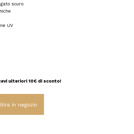
gato scuro
niche
one UV
rezzo
ttuale
:
29,00 €.
cevi ulteriori 10€ di sconto!