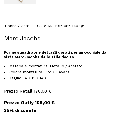
Donna
Vista
COD:
MJ 1016 086 140 Q6
Marc Jacobs
Forme squadrate e dettagli dorati per un occhiale da
vista Marc Jacobs dallo stile deciso.
Materiale montatura:
Metallo / Acetato
Colore montatura:
Oro / Havana
Taglia:
54 / 15 / 140
170,00
€
Il
Il
109,00
€
prezzo
prezzo
originale
attuale
35% di sconto
era:
è: