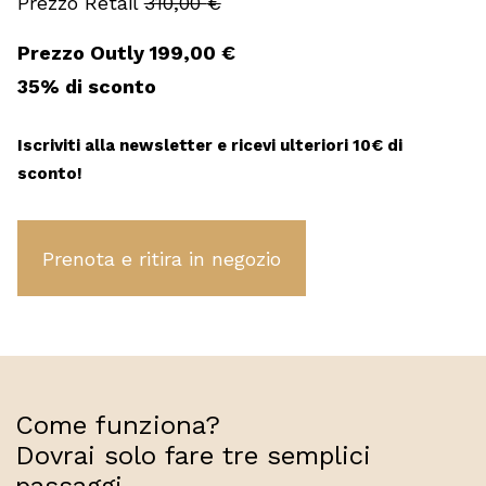
310,00
€
Il
Il
199,00
€
prezzo
prezzo
originale
attuale
35% di sconto
era:
è:
310,00 €.
199,00 €.
Iscriviti alla newsletter e ricevi ulteriori 10€ di
sconto!
Bvlgari
quantity
Come funziona?
Dovrai solo fare tre semplici