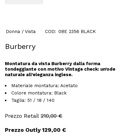
Donna
Vista
COD:
0BE 2356 BLACK
Burberry
Montatura da vista Burberry dalla forma
tondeggiante con motivo Vintage check: un’ode
naturale all’eleganza inglese.
Materiale montatura:
Acetato
Colore montatura:
Black
Taglia:
51 / 18 / 140
210,00
€
Il
Il
129,00
€
prezzo
prezzo
originale
attuale