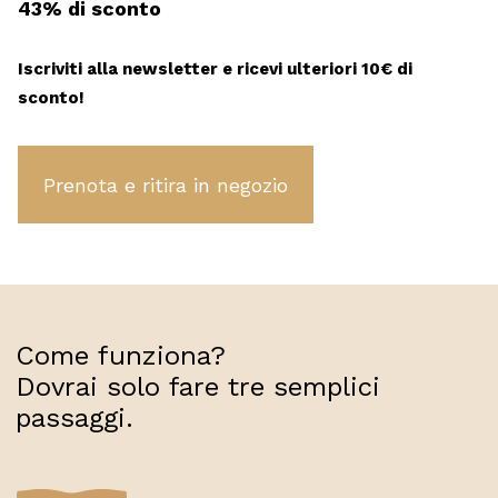
43% di sconto
era:
è:
210,00 €.
129,00 €.
Iscriviti alla newsletter e ricevi ulteriori 10€ di
sconto!
Burberry
quantity
Come funziona?
Dovrai solo fare tre semplici
passaggi.